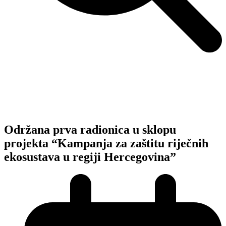
Novosti, zanimljivosti iz ReReC-a
ReReC
»
Novosti
»
UNDP projekt
»
Održana prva radionica u
sklopu projekta “Kampanja za zaštitu riječnih ekosustava u
regiji Hercegovina”
Održana prva radionica u sklopu
projekta “Kampanja za zaštitu riječnih
ekosustava u regiji Hercegovina”