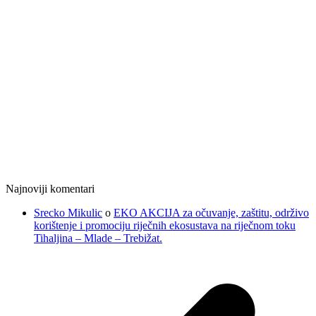
Najnoviji komentari
Srecko Mikulic
o
EKO AKCIJA za očuvanje, zaštitu, održivo
korištenje i promociju riječnih ekosustava na riječnom toku
Tihaljina – Mlade – Trebižat.