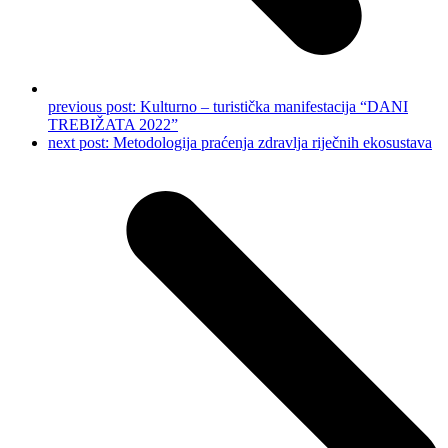
previous post:
Kulturno – turistička manifestacija “DANI
TREBIŽATA 2022”
next post:
Metodologija praćenja zdravlja riječnih ekosustava