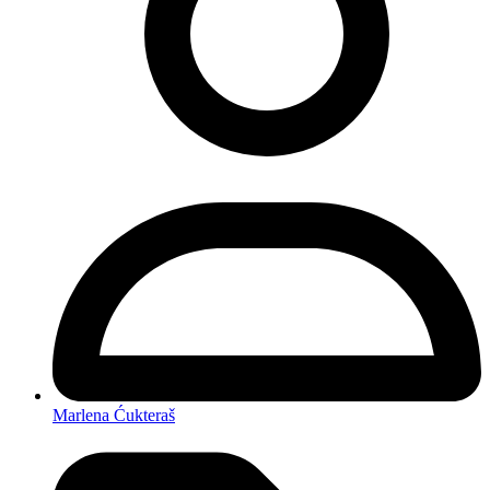
Marlena Ćukteraš