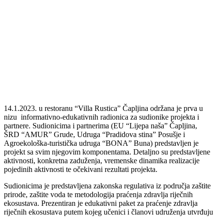
14.1.2023. u restoranu “Villa Rustica” Čapljina održana je prva u
nizu informativno-edukativnih radionica za sudionike projekta i
partnere. Sudionicima i partnerima (EU “Lijepa naša” Čapljina,
ŠRD “AMUR” Grude, Udruga “Pradidova stina” Posušje i
Agroekološka-turistička udruga “BONA” Buna) predstavljen je
projekt sa svim njegovim komponentama. Detaljno su predstavljene
aktivnosti, konkretna zaduženja, vremenske dinamika realizacije
pojedinih aktivnosti te očekivani rezultati projekta.
Sudionicima je predstavljena zakonska regulativa iz područja zaštite
prirode, zaštite voda te metodologija praćenja zdravlja riječnih
ekosustava. Prezentiran je edukativni paket za praćenje zdravlja
riječnih ekosustava putem kojeg učenici i članovi udruženja utvrđuju