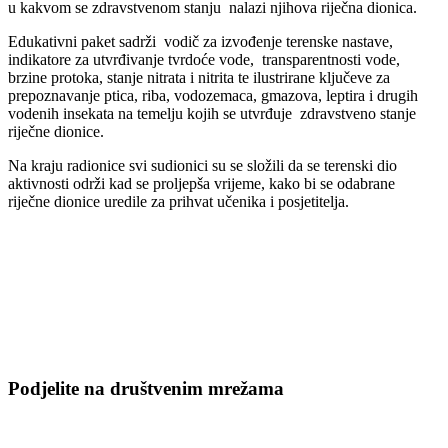
u kakvom se zdravstvenom stanju nalazi njihova riječna dionica.
Edukativni paket sadrži vodič za izvođenje terenske nastave,
indikatore za utvrđivanje tvrdoće vode, transparentnosti vode,
brzine protoka, stanje nitrata i nitrita te ilustrirane ključeve za
prepoznavanje ptica, riba, vodozemaca, gmazova, leptira i drugih
vodenih insekata na temelju kojih se utvrđuje zdravstveno stanje
riječne dionice.
Na kraju radionice svi sudionici su se složili da se terenski dio
aktivnosti održi kad se proljepša vrijeme, kako bi se odabrane
riječne dionice uredile za prihvat učenika i posjetitelja.
Podjelite na društvenim mrežama