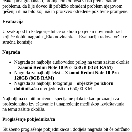
reakcijama građana/ki, promjenom odnosa vlasti prema datom
problemu, da li je doveo ili približio obrađeni problem njegovom
rješenju ili na bilo koji način proizveo određene pozitivne promjene.
Evaluacija
U svakoj od tri kategorije bit će odabran po jedan novinarski rad
koji će dobiti nagradu „Eko novinar/ka“. Evaluaciju radova vršit će
stručna komisija.
Nagrada
Nagrada za najbolja audio/video prilog na temu zaštite okoliša
–
Xiaomi Redmi Note 10 Pro 128GB (8GB RAM)
Nagrada za najbolji tekst –
Xiaomi Redmi Note 10 Pro
128GB (8GB RAM)
Nagrada za najbolju fotografiju –
objektiv po izboru
dobitnika/ca
u vrijednosti do 650,00 KM
Najboljima će biti uručene i specijalne plakete kao priznanja za
profesionalno izvještavanje i unapređenje medijskog izvještavanja
na temu zaštite okoliša.
Proglašenje pobjednika/ca
Službeno proglašenje pobjednika/ca i dodjela nagrada bit će održano