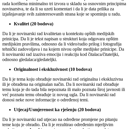
rada korištena minimalno tri izvora u skladu sa osnovnim principima
novinarstva, te da li su uzeti komentari i da li je data prilika za
izjašnjavanje svih zainteresovanih strana koje se spominju u radu.
Kvalitet (20 bodova)
Da li je novinarski rad kvalitetan u kontekstu opštih medijskih
prinicipa. Da li je tekst napisan u strukturi koja odgovara opštim
medijskim pravilima, odnosno da li video/radio prilog i fotografija
tehnički zadovoljava i na kojem nivou opšte medijske prinicipe. Da
li novinarski rad izaziva emociju i reakciju kod čitalaca/čitateljki,
odnosno gledalaca/gledateljki.
Originalnost i ekskluzivnost (10 bodova)
Da li je tema koju obrađuje novinarski rad originalna i ekskluzivna
ili je obrađena na originalan način. Da li novinarski rad obrađuje
temu koja je do tada bila nepoznata ili malo poznata široj javnosti ili
već poznatu temu obrađuje iz novog ugla. Da li novinarski rad
donosi neke nove informacije o određenoj temi.
Utjecaj/Usmjerenost ka rješenju (20 bodova)
Da li je novinarski rad utjecao na određene promjene po pitanju
teme koju je obradio. Da li je rezultirao određenim mjerljivim