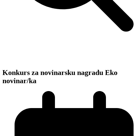
Novosti, zanimljivosti iz ReReC-a
ReReC
»
Novosti
»
Novosti
,
Natječaji
»
Konkurs za novinarsku
nagradu Eko novinar/ka
Konkurs za novinarsku nagradu Eko
novinar/ka