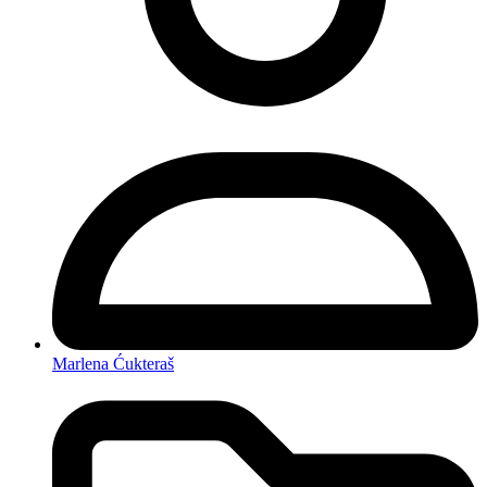
Marlena Ćukteraš