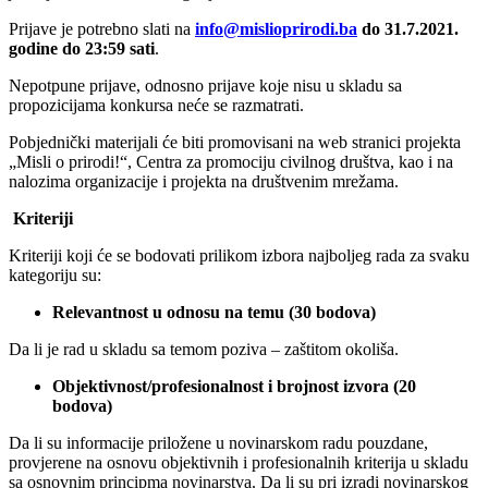
Prijave je potrebno slati na
info@mislioprirodi.ba
do 31.7.2021.
godine do 23:59 sati
.
Nepotpune prijave, odnosno prijave koje nisu u skladu sa
propozicijama konkursa neće se razmatrati.
Pobjednički materijali će biti promovisani na web stranici projekta
„Misli o prirodi!“, Centra za promociju civilnog društva, kao i na
nalozima organizacije i projekta na društvenim mrežama.
Kriteriji
Kriteriji koji će se bodovati prilikom izbora najboljeg rada za svaku
kategoriju su:
Relevantnost u odnosu na temu (30 bodova)
Da li je rad u skladu sa temom poziva – zaštitom okoliša.
Objektivnost/profesionalnost i brojnost izvora (20
bodova)
Da li su informacije priložene u novinarskom radu pouzdane,
provjerene na osnovu objektivnih i profesionalnih kriterija u skladu
sa osnovnim principma novinarstva. Da li su pri izradi novinarskog