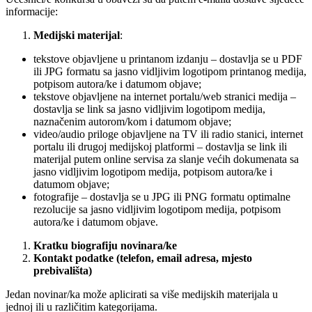
informacije:
Medijski materijal
:
tekstove objavljene u printanom izdanju – dostavlja se u PDF
ili JPG formatu sa jasno vidljivim logotipom printanog medija,
potpisom autora/ke i datumom objave;
tekstove objavljene na internet portalu/web stranici medija –
dostavlja se link sa jasno vidljivim logotipom medija,
naznačenim autorom/kom i datumom objave;
video/audio priloge objavljene na TV ili radio stanici, internet
portalu ili drugoj medijskoj platformi – dostavlja se link ili
materijal putem online servisa za slanje većih dokumenata sa
jasno vidljivim logotipom medija, potpisom autora/ke i
datumom objave;
fotografije – dostavlja se u JPG ili PNG formatu optimalne
rezolucije sa jasno vidljivim logotipom medija, potpisom
autora/ke i datumom objave.
Kratku biografiju novinara/ke
Kontakt podatke (telefon, email adresa, mjesto
prebivališta)
Jedan novinar/ka može aplicirati sa više medijskih materijala u
jednoj ili u različitim kategorijama.