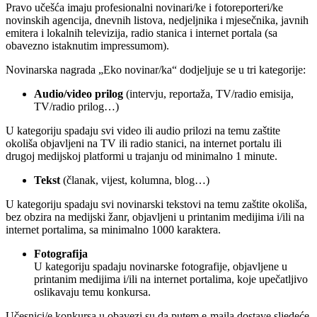
Pravo učešća imaju profesionalni novinari/ke i fotoreporteri/ke
novinskih agencija, dnevnih listova, nedjeljnika i mjesečnika, javnih
emitera i lokalnih televizija, radio stanica i internet portala (sa
obavezno istaknutim impressumom).
Novinarska nagrada „Eko novinar/ka“ dodjeljuje se u tri kategorije:
Audio/video prilog
(intervju, reportaža, TV/radio emisija,
TV/radio prilog…)
U kategoriju spadaju svi video ili audio prilozi na temu zaštite
okoliša objavljeni na TV ili radio stanici, na internet portalu ili
drugoj medijskoj platformi u trajanju od minimalno 1 minute.
Tekst
(članak, vijest, kolumna, blog…)
U kategoriju spadaju svi novinarski tekstovi na temu zaštite okoliša,
bez obzira na medijski žanr, objavljeni u printanim medijima i/ili na
internet portalima, sa minimalno 1000 karaktera.
Fotografija
U kategoriju spadaju novinarske fotografije, objavljene u
printanim medijima i/ili na internet portalima, koje upečatljivo
oslikavaju temu konkursa.
Učesnici/e konkursa u obavezi su da putem e-maila dostave sljedeće